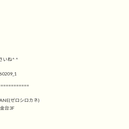
いね^ ^
============
ANE(ゼロシロカネ)
白金台3F