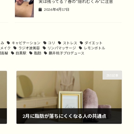
る
実は残ってる？春の“隠れむくみ”に注意
2026年4月17日
くみ
キャビテーション
コリ
ストレス
ダイエット
ィメイク
ラジオ波美容
リンパマッサージ
レモンボトル
銀高輪
目黒駅
脂肪
藤井桃子プロデュース
次の記事
2月に脂肪が落ちにくくなる人の共通点
2026年2月20日