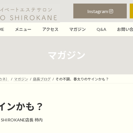
Instagram
ME
メニュー
アクセス
マガジン
Q&A
お問い
マガジン
ロカネ）
マガジン
店長ブログ
その不調、春太りのサインかも？
インかも？
O SHIROKANE店長 柿内