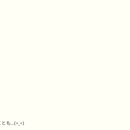
…(>_<)