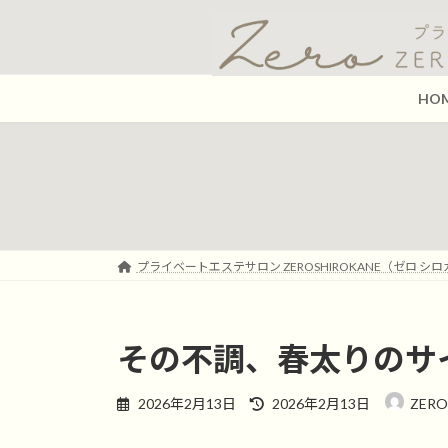
コ
ナ
ン
ビ
テ
ゲ
ン
ー
HO
ツ
シ
へ
ョ
ス
ン
キ
に
ッ
移
プ
動
プライベートエステサロン ZEROSHIROKANE（ゼロ シ
その不調、春太りのサ
最
2026年2月13日
2026年2月13日
ZER
終
更