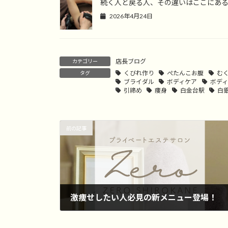
続く人と戻る人、その違いはここにあ
2026年4月24日
店長ブログ
カテゴリー
くびれ作り
ぺたんこお腹
む
タグ
ブライダル
ボディケア
ボデ
引締め
痩身
白金台駅
白
前の記事
激痩せしたい人必見の新メニュー登場！
2026年2月6日